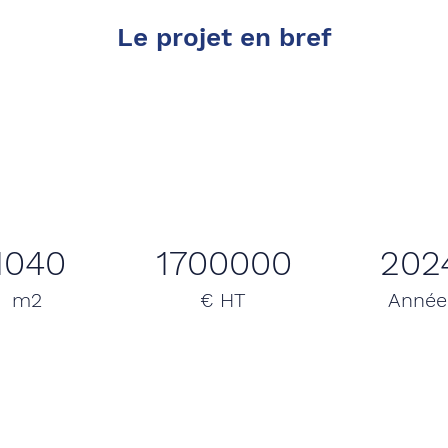
Le projet en bref
1040
1700000
202
m2
€ HT
Anné