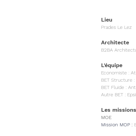
Lieu
Prades Le Lez
Architecte
B2BA Architect
L'équipe
Economiste : Ate
BET Structure 
BET Fluide : 
Ant
Autre BET : Eps
Les missions
MOE
Mission MOP : 