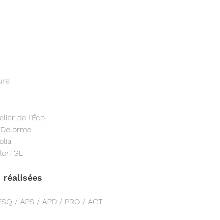
ure
lier de l'Éco    
: Delorme
olia
ilon GE
 réalisées
ESQ / APS / APD / PRO / ACT