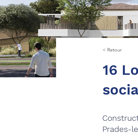
< Retour
16 L
soci
Construct
Prades-le