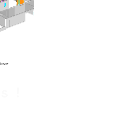
ivant
s !