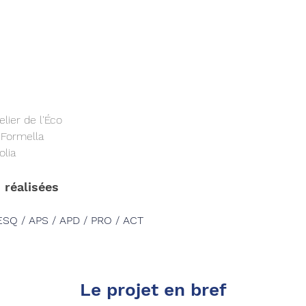
lier de l'Éco    
 Formella
olia
 réalisées
ESQ / APS / APD / PRO / ACT
Le projet en bref