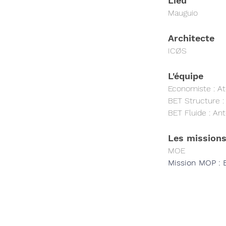
Lieu
Mauguio
Architecte
ICØS
L'équipe
Economiste : Ate
BET Structure :
BET Fluide : Ant
Les missions
MOE 
Mission MOP : 