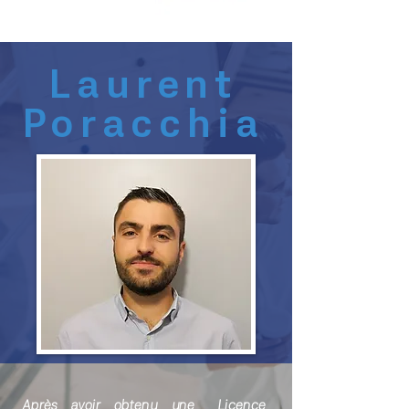
Laurent
Poracchia
Après avoir obtenu une Licence