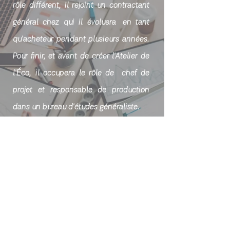
rôle différent, il rejoint un contractant
général chez qui il évoluera en tant
qu'acheteur pendant plusieurs années.
Pour finir, et avant de créer l'Atelier de
É
l'
co, il occupera le rôle de
chef de
projet et responsable de production
dans un bureau d'études généraliste.
Ces différentes expériences lui ont
permis de développer des
connaissances techniques, une rigueur,
une capacité d'analyse et d'acquérir
une connaissance réaliste du secteur
du bâtiment et de ses acteurs.