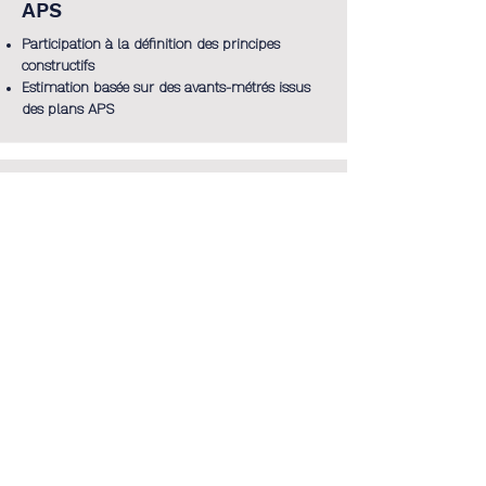
APS
Participation à la définition des principes
constructifs
Estimation basée sur des avants-métrés issus
des plans APS
APD
Élaboration d’une notice descriptive par lot
Estimation détaillée à partir des plans APD
PRO
Choix des matériaux et conditions de mise en
œuvre
Rédaction des CCTP, DPGF et réalisation des
métrés
Établissement du coût prévisionnel des travaux
PRO